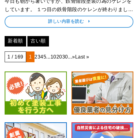
今日も朝から暑いですが、鉄骨階段塗装の為のケレンを
しています。 １つ目の鉄骨階段のケレンが終わりまし
た。２つ目の鉄骨階段はまだ途中ですが、後日頑張りま
詳しい内容を読む
す。 ･･･
新着順
古い順
1 / 169
1
2
3
4
5
...
10
20
30
...
»
Last »