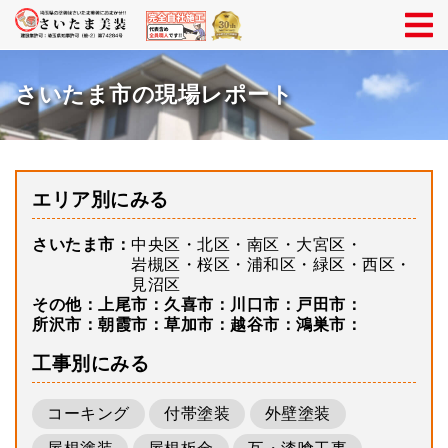
さいたま市の現場レポート
エリア別にみる
さいたま市
中央区
北区
南区
大宮区
岩槻区
桜区
浦和区
緑区
西区
見沼区
その他
上尾市
久喜市
川口市
戸田市
所沢市
朝霞市
草加市
越谷市
鴻巣市
工事別にみる
コーキング
付帯塗装
外壁塗装