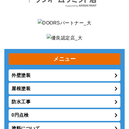
メニュー
外壁塗装
屋根塗装
防水工事
0円点検
塗料について