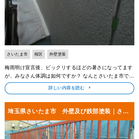
さいたま市
桜区
外壁塗装
梅雨明け宣言後、ビックリするほどの暑さになってます
が、みなさん体調は如何ですか？ なんとさいたま市でも
34度にもなって、私どもも額から止めどなく汗が流れて
詳しい内容を読む
おりました（笑） ちなみに、さいたま美装の職人もある
意味”肉体労働”ですから、熱中症対策には細心の配慮
を･･･
埼玉県さいたま市 外壁及び鉄部塗装｜さい
たま市見沼区の某工場にて塗り替えリフォー
ム中