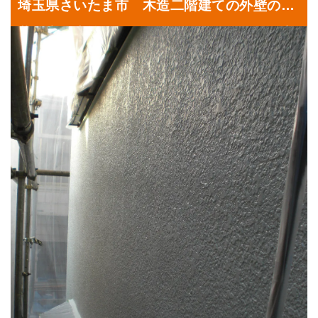
埼玉県さいたま市 木造二階建ての外壁の塗
装工事（上塗り二回目）｜埼玉県さいたま市
桜区にお住いのH様邸にて塗り替えリフォー
ム中