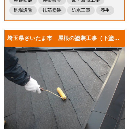
屋根塗装
屋根板金
瓦・漆喰工事
足場設置
鉄部塗装
防水工事
養生
埼玉県さいたま市 屋根の塗装工事（下塗
り）を行っております｜埼玉県さいたま市に
お住いのM様邸にて塗り替えリフォーム