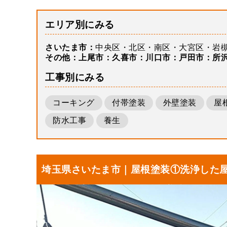
エリア別にみる
さいたま市
中央区
北区
南区
大宮区
岩
その他
上尾市
久喜市
川口市
戸田市
所
工事別にみる
コーキング
付帯塗装
外壁塗装
屋
防水工事
養生
埼玉県さいたま市｜屋根塗装①洗浄した
屋根に塗料を塗りました！F様邸