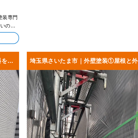
ダの防水
お届けし
料を塗
埼玉県さいたま市｜外壁塗装①屋根と外
浄し、周囲を養生しました！N様邸