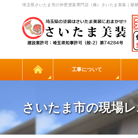
埼玉県さいたま市の外壁塗装専門店（株）さいたま美装｜屋
工事について
カラーシミュレーション
高耐久シーリング材
初めての方へ
塗料について
外壁塗装
屋根塗装
防水工事
地元
さいたま市の現場レ