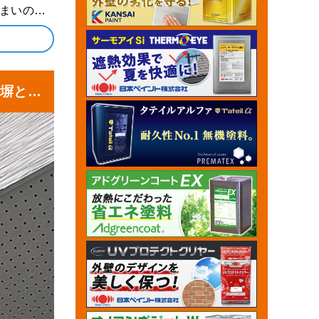
ンダの防水
塀と軒