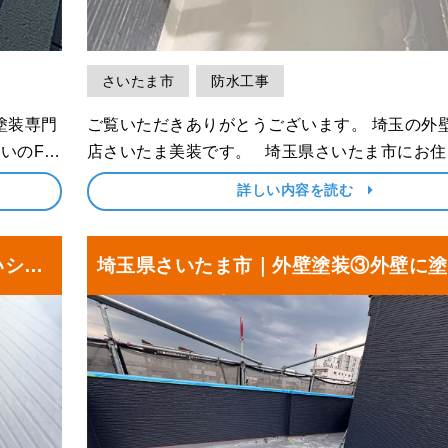
さいたま市
防水工事
ご覧いただきありがとうございます。 埼玉の外壁塗装専門
店さいたま美装です。 埼玉県さいたま市にお住まいのN
らに、付
様より、屋根塗装・外壁塗装、鉄部塗装とベラ
詳しい内容を読む
ました。
工事をご依頼いただき、前回はシャッターボッ
についてお届けしました。 ･･･
いシャ
埼玉県さいたま市｜外壁塗装③外壁に塗
り艶のある仕上がりに！N様邸