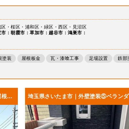
槻区
桜区
浦和区
緑区
西区
見沼区
沢市
朝霞市
草加市
越谷市
鴻巣市
根塗装
屋根板金
瓦・漆喰工事
足場設置
鉄部
屋根下
埼玉県さいたま市｜外壁塗装⑤ベランダ
塗料で塗装しました！N様邸