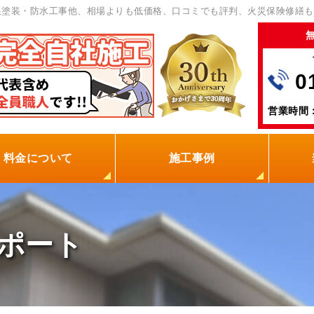
根塗装・防水工事他、相場よりも低価格、口コミでも評判、火災保険修繕も
0
営業時間：
料金について
施工事例
の塗装屋を選ぶ理由
火災保険
保証制度
0円点検
現場レポート
お客様の声
ポート