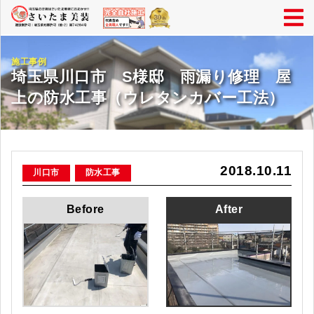
施工事例
埼玉県川口市 S様邸 雨漏り修理 屋
上の防水工事（ウレタンカバー工法）
2018.10.11
川口市
防水工事
Before
After