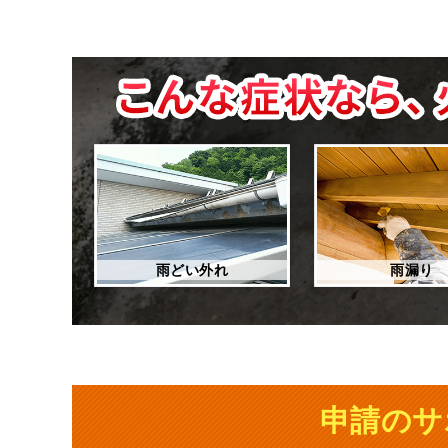
雨どい外れ
雨漏り
申請のサ