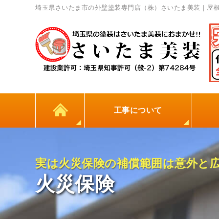
埼玉県さいたま市の外壁塗装専門店（株）さいたま美装｜屋
工事について
カラーシミュレーション
高耐久シーリング材
初めての方へ
塗料について
外壁塗装
屋根塗装
防水工事
地元
実は火災保険の補償範囲は意外と
火災保険