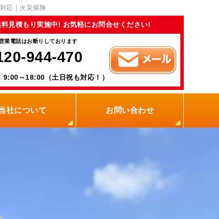
対応｜火災保険
無料見積もり実施中! お気軽にお問合せください!
営業電話はお断りしております
120-944-470
9:00～18:00（土日祝も対応！）
当社について
お問い合わせ
当社の強み
職人紹介
新着情報
プライバシーポリシー
サイトメニュー