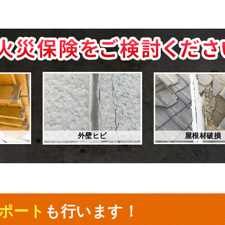
外壁ヒビ
屋根材破損
ポート
も行います！