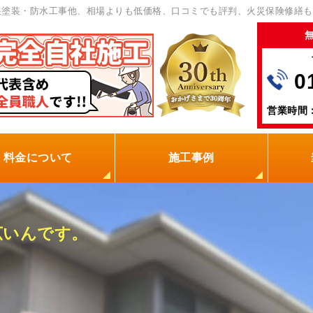
根塗装・防水工事他、相場よりも低価格、口コミでも評判、火災保険修繕も
0
営業時間：
料金について
施工事例
の塗装屋を選ぶ理由
火災保険
保証制度
0円点検
現場レポート
お客様の声
広いんです。