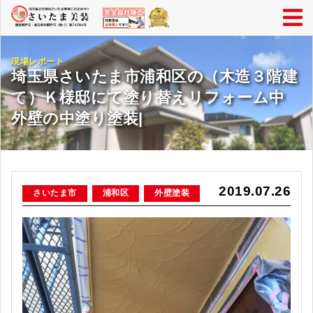
現場レポート
埼玉県さいたま市浦和区の（木造３階建
て）Ｋ様邸にて塗り替えリフォーム中
外壁の中塗り塗装|
2019.07.26
さいたま市
浦和区
外壁塗装