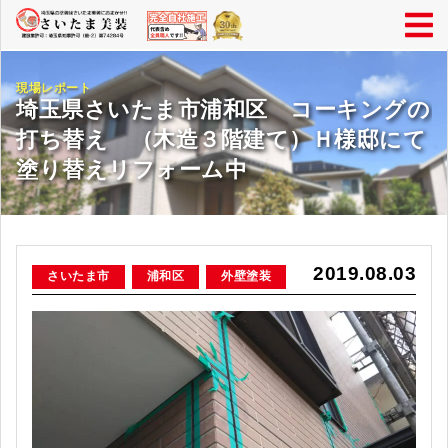
現場レポート
埼玉県さいたま市浦和区 コーキングの
打ち替え （木造３階建て）Ｈ様邸にて
塗り替えリフォーム中
2019.08.03
さいたま市
浦和区
外壁塗装