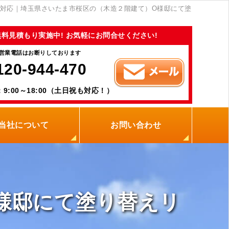
対応｜埼玉県さいたま市桜区の（木造２階建て）O様邸にて塗
無料見積もり実施中! お気軽にお問合せください!
営業電話はお断りしております
120-944-470
9:00～18:00（土日祝も対応！）
当社について
お問い合わせ
当社の強み
職人紹介
新着情報
プライバシーポリシー
サイトメニュー
様邸にて塗り替えリ