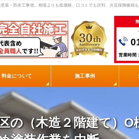
根塗装・防水工事他、相場よりも低価格、口コミでも評判、火災保険修繕も
0
営業時間：
料金について
施工事例
の塗装屋を選ぶ理由
火災保険
保証制度
0円点検
現場レポート
お客様の声
区の（木造２階建て）O