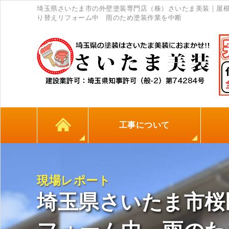
埼玉県さいたま市の外壁塗装専門店（株）さいたま美装｜屋
り替えリフォーム中 雨のため塗装作業を中断
工事について
カラーシミュレーション
高耐久シーリング材
初めての方へ
塗料について
外壁塗装
屋根塗装
防水工事
地元
現場レポート
埼玉県さいたま市桜