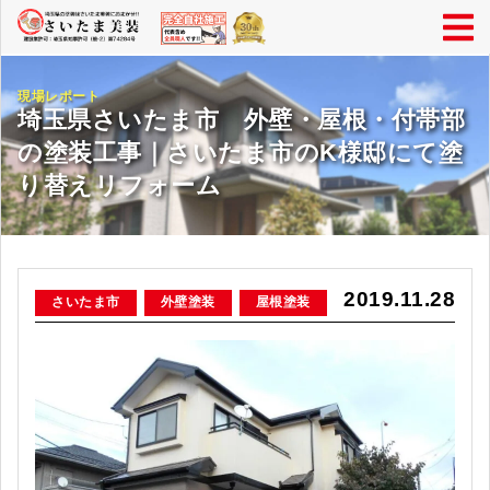
現場レポート
埼玉県さいたま市 外壁・屋根・付帯部
の塗装工事｜さいたま市のK様邸にて塗
り替えリフォーム
2019.11.28
さいたま市
外壁塗装
屋根塗装