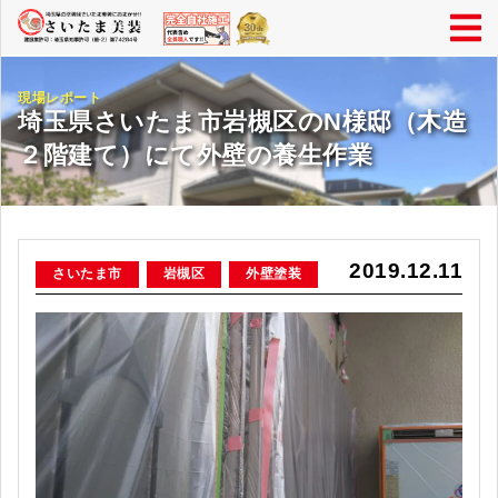
現場レポート
埼玉県さいたま市岩槻区のN様邸（木造
２階建て）にて外壁の養生作業
2019.12.11
さいたま市
岩槻区
外壁塗装