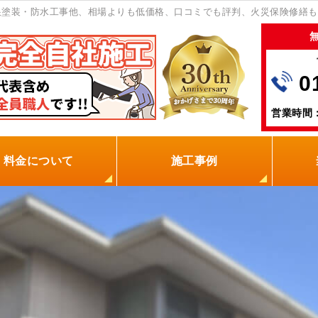
根塗装・防水工事他、相場よりも低価格、口コミでも評判、火災保険修繕も
0
営業時間：
料金について
施工事例
の塗装屋を選ぶ理由
火災保険
保証制度
0円点検
現場レポート
お客様の声