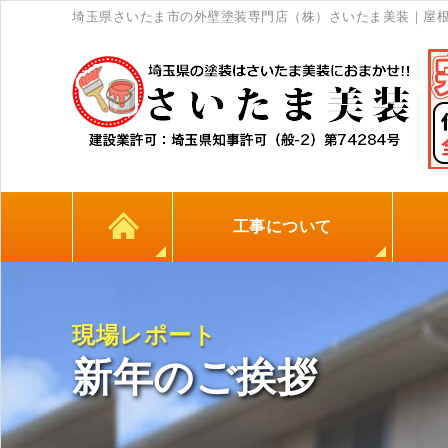
埼玉県さいたま市の外壁塗装専門店（株）さいたま美装｜屋
工事について
カラーシミュレーション
高耐久シーリング材
初めての方へ
塗料について
外壁塗装
屋根塗装
防水工事
地元
現場レポート
新年のご挨拶