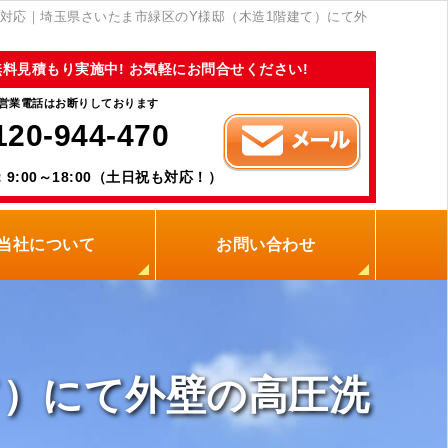
対応｜埼玉県さいたま市緑区のY様邸（木造1階建て）にて外
無料見積もり実施中! お気軽にお問合せください!
営業電話はお断りしております
120-944-470
9:00～18:00（土日祝も対応！）
当社について
お問い合わせ
当社の強み
職人紹介
新着情報
プライバシーポリシー
サイトメニュー
て）にて外壁の高圧洗