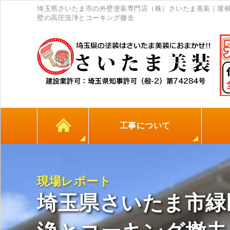
埼玉県さいたま市の外壁塗装専門店（株）さいたま美装｜屋根
壁の高圧洗浄とコーキング撤去
工事について
カラーシミュレーション
高耐久シーリング材
初めての方へ
塗料について
外壁塗装
屋根塗装
防水工事
地元
現場レポート
埼玉県さいたま市緑