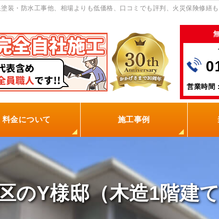
塗装・防水工事他、相場よりも低価格、口コミでも評判、火災保険修繕も
0
営業時間：
料金について
施工事例
の塗装屋を選ぶ理由
火災保険
保証制度
0円点検
現場レポート
お客様の声
区のY様邸（木造1階建