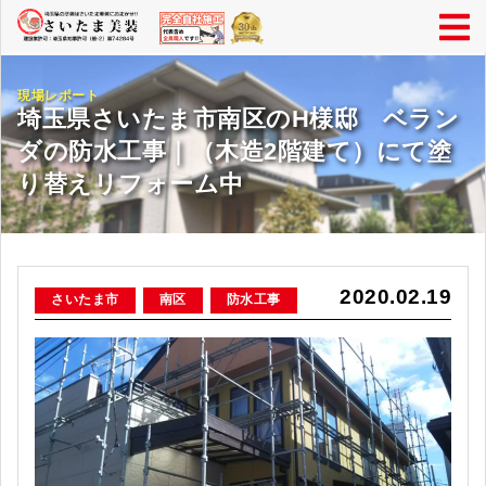
現場レポート
埼玉県さいたま市南区のH様邸 ベラン
ダの防水工事｜（木造2階建て）にて塗
り替えリフォーム中
2020.02.19
さいたま市
南区
防水工事