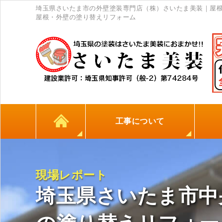
埼玉県さいたま市の外壁塗装専門店（株）さいたま美装｜屋根
屋根・外壁の塗り替えリフォーム
工事について
カラーシミュレーション
高耐久シーリング材
初めての方へ
塗料について
外壁塗装
屋根塗装
防水工事
地元
現場レポート
埼玉県さいたま市中