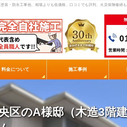
塗装・防水工事他、相場よりも低価格、口コミでも評判、火災保険修繕も
0
営業時間：
料金について
施工事例
の塗装屋を選ぶ理由
火災保険
保証制度
0円点検
現場レポート
お客様の声
央区のA様邸（木造3階