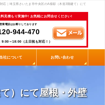
対応｜埼玉県さいたま市中央区のA様邸（木造3階建て）にて
無料見積もり実施中! お気軽にお問合せください!
営業電話はお断りしております
120-944-470
9:00～18:00（土日祝も対応！）
当社について
お問い合わせ
当社の強み
職人紹介
新着情報
プライバシーポリシー
サイトメニュー
建て）にて屋根・外壁