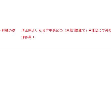
・軒樋の塗
埼玉県さいたま市中央区の（木造3階建て）A様邸にて外
浄作業 >