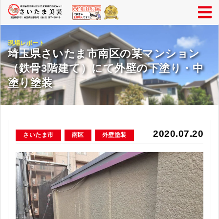
現場レポート
埼玉県さいたま市南区の某マンション
（鉄骨3階建て）にて外壁の下塗り・中
塗り塗装
2020.07.20
さいたま市
南区
外壁塗装