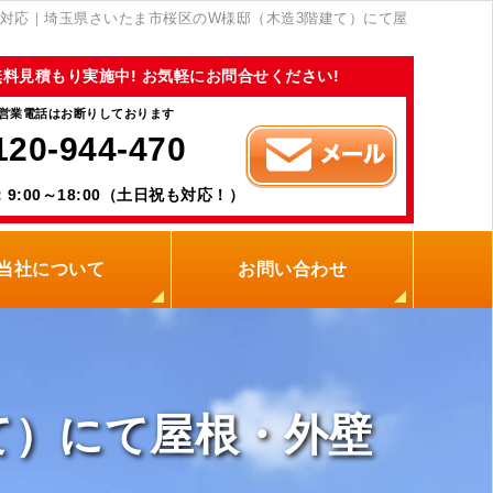
対応｜埼玉県さいたま市桜区のW様邸（木造3階建て）にて屋
無料見積もり実施中! お気軽にお問合せください!
営業電話はお断りしております
120-944-470
9:00～18:00（土日祝も対応！）
当社について
お問い合わせ
当社の強み
職人紹介
新着情報
プライバシーポリシー
サイトメニュー
て）にて屋根・外壁