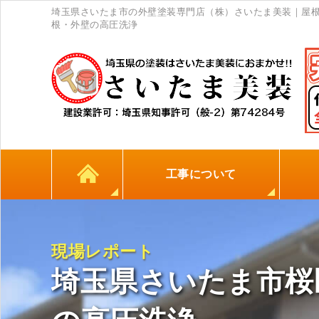
埼玉県さいたま市の外壁塗装専門店（株）さいたま美装｜屋根
根・外壁の高圧洗浄
工事について
カラーシミュレーション
高耐久シーリング材
初めての方へ
塗料について
外壁塗装
屋根塗装
防水工事
地元
現場レポート
埼玉県さいたま市桜