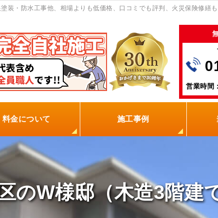
塗装・防水工事他、相場よりも低価格、口コミでも評判、火災保険修繕も
0
営業時間：
料金について
施工事例
の塗装屋を選ぶ理由
火災保険
保証制度
0円点検
現場レポート
お客様の声
区のW様邸（木造3階建