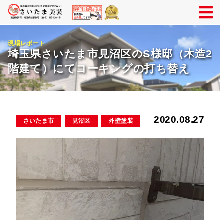
現場レポート
埼玉県さいたま市見沼区のS様邸（木造2
階建て）にてコーキングの打ち替え
2020.08.27
さいたま市
見沼区
外壁塗装