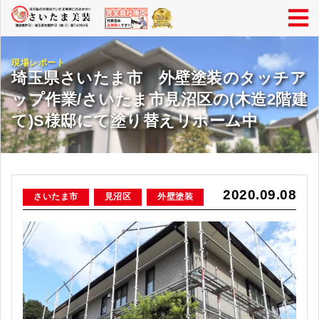
現場レポート
埼玉県さいたま市 外壁塗装のタッチア
ップ作業/さいたま市見沼区の(木造2階建
て)S様邸にて塗り替えリホーム中
2020.09.08
さいたま市
見沼区
外壁塗装