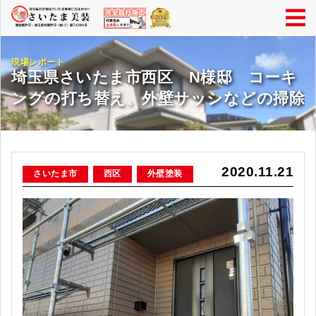
現場レポート
埼玉県さいたま市西区 N様邸 コーキ
ングの打ち替え、外壁サッシなどの掃除
2020.11.21
さいたま市
西区
外壁塗装