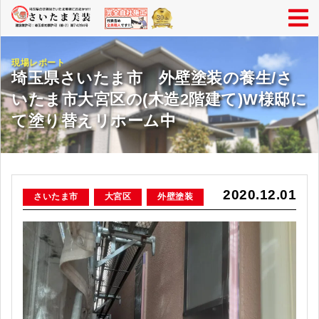
現場レポート
埼玉県さいたま市 外壁塗装の養生/さ
いたま市大宮区の(木造2階建て)W様邸に
て塗り替えリホーム中
2020.12.01
さいたま市
大宮区
外壁塗装