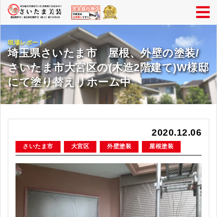
現場レポート
埼玉県さいたま市 屋根、外壁の塗装/
さいたま市大宮区の(木造2階建て)W様邸
にて塗り替えリホーム中
2020.12.06
さいたま市
大宮区
外壁塗装
屋根塗装