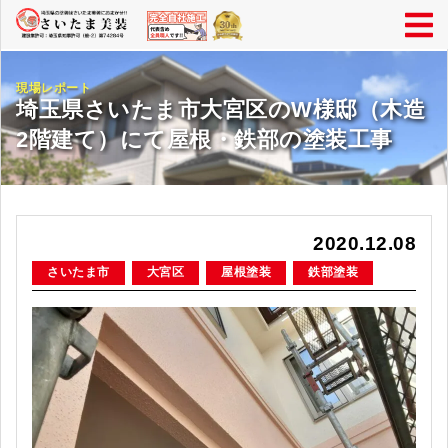
現場レポート
埼玉県さいたま市大宮区のW様邸（木造
2階建て）にて屋根・鉄部の塗装工事
2020.12.08
さいたま市
大宮区
屋根塗装
鉄部塗装