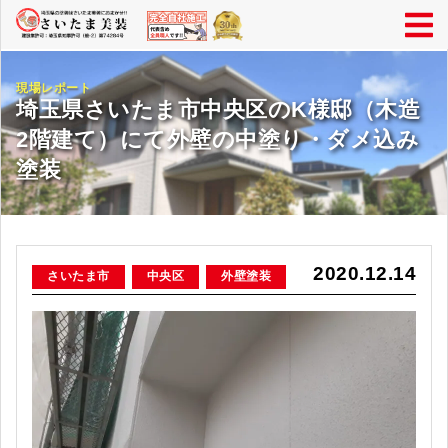
現場レポート
埼玉県さいたま市中央区のK様邸（木造
2階建て）にて外壁の中塗り・ダメ込み
塗装
2020.12.14
さいたま市
中央区
外壁塗装