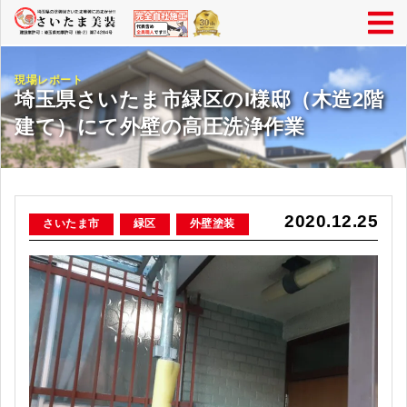
現場レポート
埼玉県さいたま市緑区のI様邸（木造2階
建て）にて外壁の高圧洗浄作業
2020.12.25
さいたま市
緑区
外壁塗装