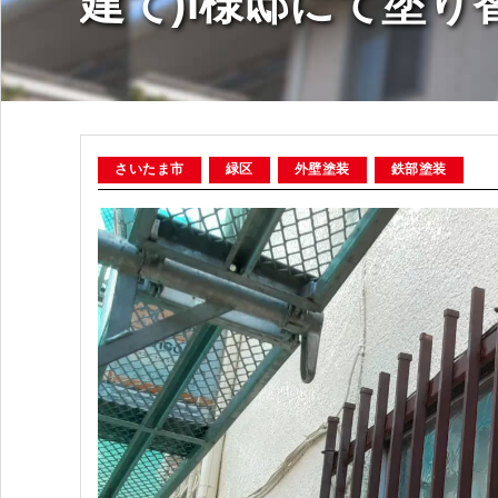
建て)I様邸にて塗
さいたま市
緑区
外壁塗装
鉄部塗装