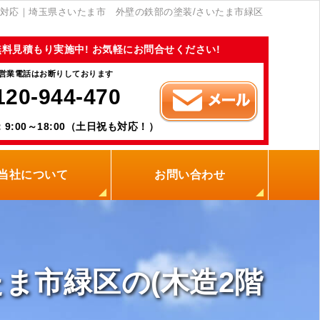
対応｜埼玉県さいたま市 外壁の鉄部の塗装/さいたま市緑区
無料見積もり実施中! お気軽にお問合せください!
営業電話はお断りしております
120-944-470
9:00～18:00（土日祝も対応！）
当社について
お問い合わせ
当社の強み
職人紹介
新着情報
プライバシーポリシー
サイトメニュー
ま市緑区の(木造2階