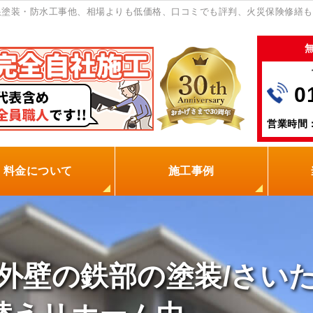
塗装・防水工事他、相場よりも低価格、口コミでも評判、火災保険修繕も
0
営業時間：
料金について
施工事例
の塗装屋を選ぶ理由
火災保険
保証制度
0円点検
現場レポート
お客様の声
外壁の鉄部の塗装/さいた