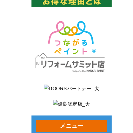
造木造2階
メニュー