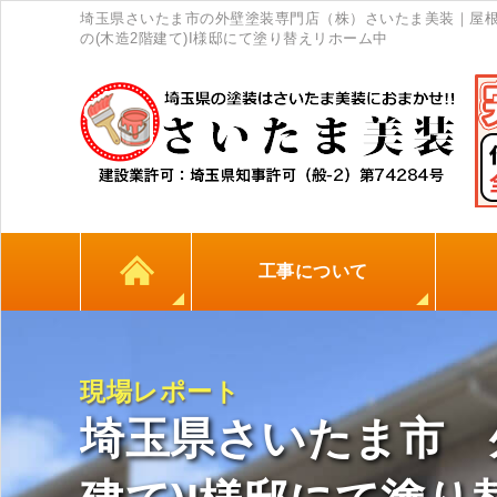
埼玉県さいたま市の外壁塗装専門店（株）さいたま美装｜屋根
の(木造2階建て)I様邸にて塗り替えリホーム中
工事について
カラーシミュレーション
高耐久シーリング材
初めての方へ
塗料について
外壁塗装
屋根塗装
防水工事
地元
現場レポート
埼玉県さいたま市 