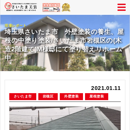
現場レポート
埼玉県さいたま市 外壁塗装の養生、屋
根の中塗り塗装/さいたま市岩槻区の(木
造2階建て)M様邸にて塗り替えリホーム
中
2021.01.11
さいたま市
岩槻区
外壁塗装
屋根塗装