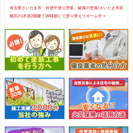
埼玉県さいたま市 外壁中塗り塗装、破風の塗装/さいたま市岩
槻区の(木造2階建て)M様邸にて塗り替えリホーム中 >