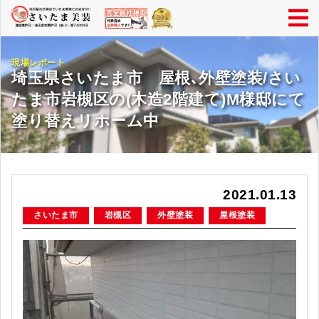
現場レポート
埼玉県さいたま市 屋根､外壁塗装/さい
たま市岩槻区の(木造2階建て)M様邸にて
塗り替えリホーム中
2021.01.13
さいたま市
岩槻区
外壁塗装
屋根塗装