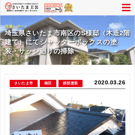
現場レポート
埼玉県さいたま市南区のS様邸（木造2階
建て）にてシャッターボックスの塗
装・サッシ廻りの掃除
2020.03.26
さいたま市
南区
鉄部塗装