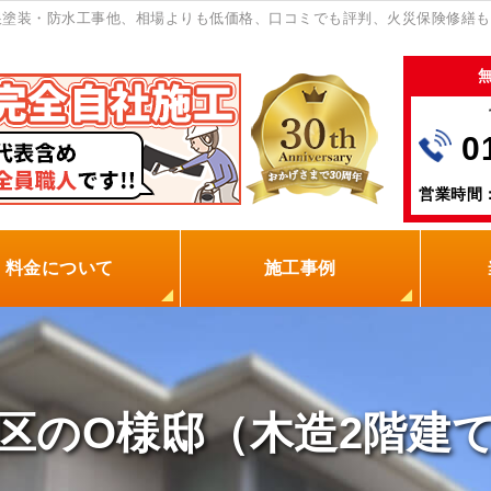
塗装・防水工事他、相場よりも低価格、口コミでも評判、火災保険修繕も
0
営業時間：
料金について
施工事例
の塗装屋を選ぶ理由
火災保険
保証制度
0円点検
現場レポート
お客様の声
区のO様邸（木造2階建