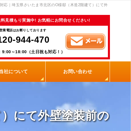
対応｜埼玉県さいたま市北区のO様邸（木造2階建て）にて外
無料見積もり実施中! お気軽にお問合せください!
営業電話はお断りしております
120-944-470
9:00～18:00（土日祝も対応！）
当社について
お問い合わせ
当社の強み
職人紹介
新着情報
プライバシーポリシー
サイトメニュー
て）にて外壁塗装前の