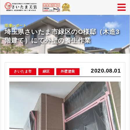
現場レポート
埼玉県さいたま市緑区のO様邸（木造3
階建て）にて外壁の養生作業
2020.08.01
さいたま市
緑区
外壁塗装