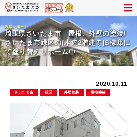
現場レポート
埼玉県さいたま市 屋根、外壁の塗装/
さいたま市緑区の(木造2階建て)S様邸に
て塗り替えリホーム中
2020.10.11
さいたま市
緑区
外壁塗装
屋根塗装