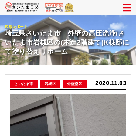
現場レポート
埼玉県さいたま市 外壁の高圧洗浄/さ
いたま市岩槻区の(木造2階建て)K様邸に
て塗り替えリホーム
2020.11.03
さいたま市
岩槻区
外壁塗装