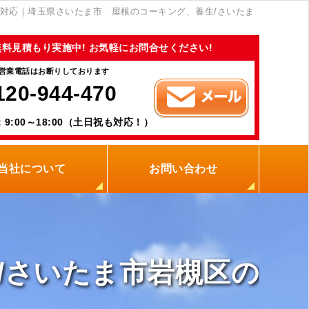
対応｜埼玉県さいたま市 屋根のコーキング、養生/さいたま
無料見積もり実施中! お気軽にお問合せください!
営業電話はお断りしております
120-944-470
9:00～18:00（土日祝も対応！）
当社について
お問い合わせ
当社の強み
職人紹介
新着情報
プライバシーポリシー
サイトメニュー
/さいたま市岩槻区の