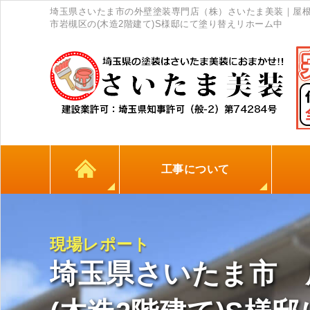
埼玉県さいたま市の外壁塗装専門店（株）さいたま美装｜屋根
市岩槻区の(木造2階建て)S様邸にて塗り替えリホーム中
工事について
カラーシミュレーション
高耐久シーリング材
初めての方へ
塗料について
外壁塗装
屋根塗装
防水工事
地元
現場レポート
埼玉県さいたま市 