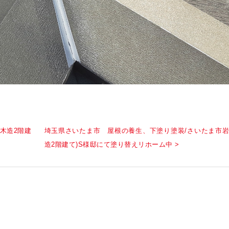
木造2階建
埼玉県さいたま市 屋根の養生、下塗り塗装/さいたま市岩
造2階建て)S様邸にて塗り替えリホーム中 >