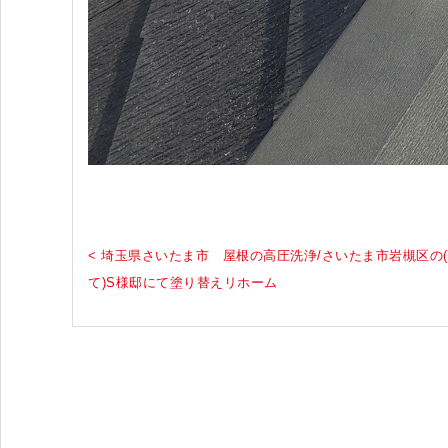
< 埼玉県さいたま市 屋根の高圧洗浄/さいたま市岩槻区の(
て)S様邸にて塗り替えリホーム