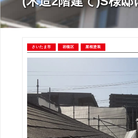
(木造2階建て)S様
さいたま市
岩槻区
屋根塗装