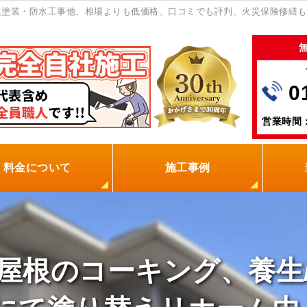
塗装・防水工事他、相場よりも低価格、口コミでも評判、火災保険修繕も
0
営業時間：
料金について
施工事例
の塗装屋を選ぶ理由
火災保険
保証制度
0円点検
現場レポート
お客様の声
屋根のコーキング、養生