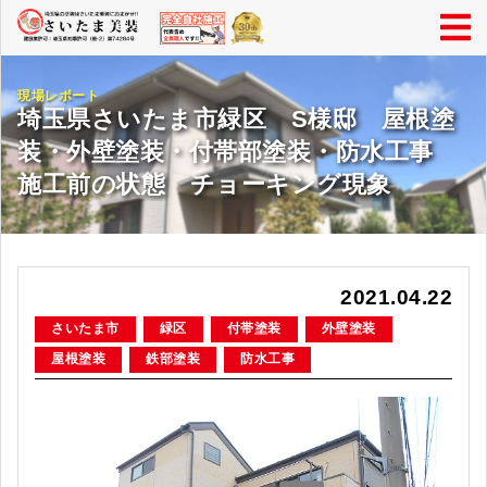
現場レポート
埼玉県さいたま市緑区 S様邸 屋根塗
装・外壁塗装・付帯部塗装・防水工事
施工前の状態 チョーキング現象
2021.04.22
さいたま市
緑区
付帯塗装
外壁塗装
屋根塗装
鉄部塗装
防水工事