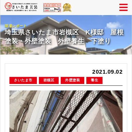
現場レポート
埼玉県さいたま市岩槻区 K様邸 屋根
塗装・外壁塗装 外壁養生 下塗り
2021.09.02
さいたま市
岩槻区
外壁塗装
養生