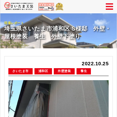
現場レポート
埼玉県さいたま市浦和区 S様邸 外壁・
屋根塗装 養生 外壁下塗り
2022.10.25
さいたま市
浦和区
外壁塗装
養生