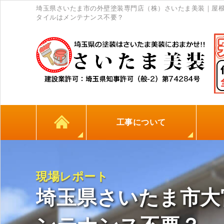
埼玉県さいたま市の外壁塗装専門店（株）さいたま美装｜屋
タイルはメンテナンス不要？
工事について
カラーシミュレーション
高耐久シーリング材
初めての方へ
塗料について
外壁塗装
屋根塗装
防水工事
地元
現場レポート
埼玉県さいたま市大