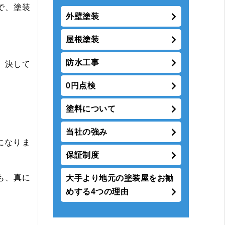
で、塗装
外壁塗装
屋根塗装
防水工事
、決して
0円点検
塗料について
当社の強み
になりま
保証制度
も、真に
大手より地元の塗装屋をお勧
めする4つの理由