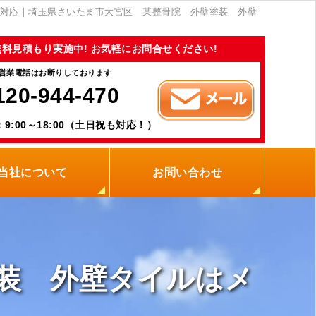
対応｜埼玉県さいたま市大宮区 某整骨院 外壁塗装 外壁
無料見積もり実施中! お気軽にお問合せください!
営業電話はお断りしております
120-944-470
9:00～18:00（土日祝も対応！）
当社について
お問い合わせ
当社の強み
職人紹介
新着情報
プライバシーポリシー
サイトメニュー
装 外壁タイルはメ