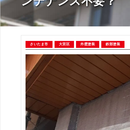
ンテナンス不要？
さいたま市
大宮区
外壁塗装
鉄部塗装