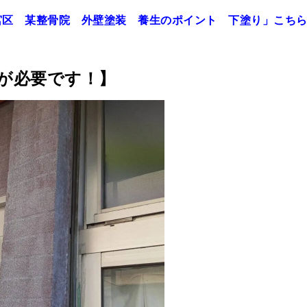
宮区 某整骨院 外壁塗装 養生のポイント 下塗り」
こち
が必要です！】