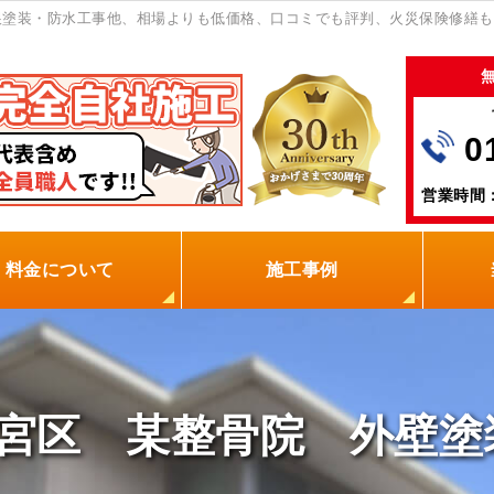
根塗装・防水工事他、相場よりも低価格、口コミでも評判、火災保険修繕も
0
営業時間：
料金について
施工事例
の塗装屋を選ぶ理由
火災保険
保証制度
0円点検
現場レポート
お客様の声
宮区 某整骨院 外壁塗