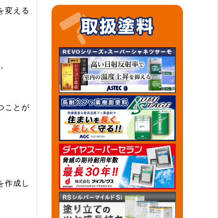
を変える
す。
つことが
を作成し