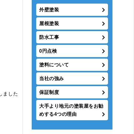
外壁塗装
屋根塗装
防水工事
0円点検
塗料について
当社の強み
保証制度
しました
大手より地元の塗装屋をお勧
めする4つの理由