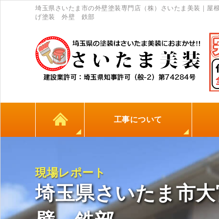
埼玉県さいたま市の外壁塗装専門店（株）さいたま美装｜屋
げ塗装 外壁 鉄部
工事について
カラーシミュレーション
高耐久シーリング材
初めての方へ
塗料について
外壁塗装
屋根塗装
防水工事
地元
現場レポート
埼玉県さいたま市大