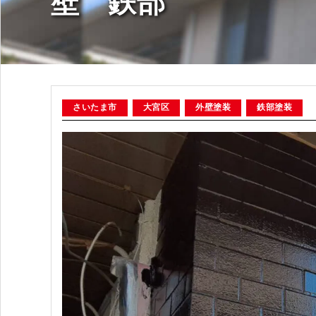
壁 鉄部
さいたま市
大宮区
外壁塗装
鉄部塗装