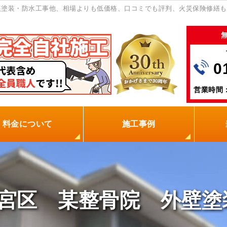
根塗装・防水工事他、相場よりも低価格、口コミでも評判、火災保険修繕も
0
営業時間：
料金について
施工事例
の塗装屋を選ぶ理由
火災保険
保証制度
0円点検
現場レポート
お客様の声
宮区 某整骨院 外壁塗