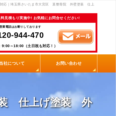
対応｜埼玉県さいたま市大宮区 某整骨院 外壁塗装 仕上
無料見積もり実施中! お気軽にお問合せください!
営業電話はお断りしております
120-944-470
9:00～18:00（土日祝も対応！）
当社について
お問い合わせ
当社の強み
職人紹介
新着情報
プライバシーポリシー
サイトメニュー
装 仕上げ塗装 外