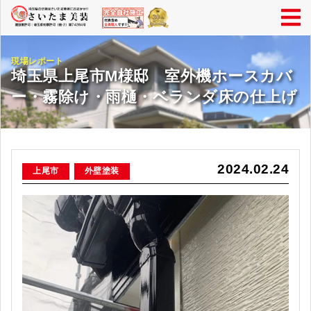
現場レポート
埼玉県上尾市M様邸 室外機ホースカバ
ー・霧除け・雨樋・ベランダ床の仕上げ
2024.02.24
上尾市
外壁塗装