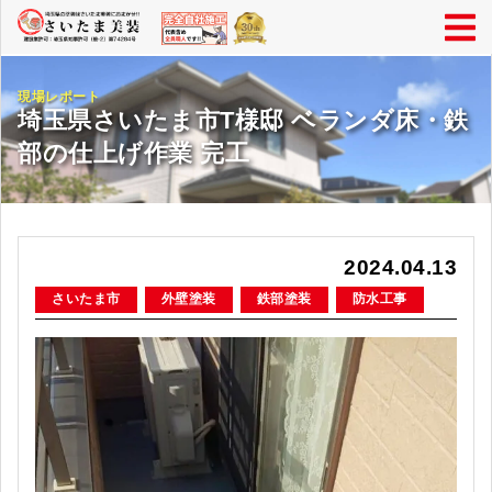
現場レポート
埼玉県さいたま市T様邸 ベランダ床・鉄
部の仕上げ作業 完工
2024.04.13
さいたま市
外壁塗装
鉄部塗装
防水工事