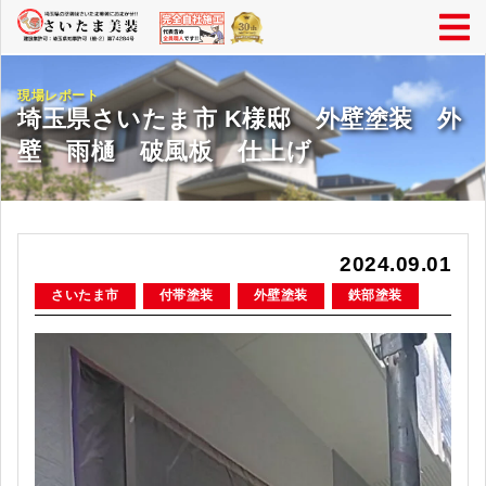
現場レポート
埼玉県さいたま市 K様邸 外壁塗装 外
壁 雨樋 破風板 仕上げ
2024.09.01
さいたま市
付帯塗装
外壁塗装
鉄部塗装