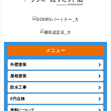
メニュー
外壁塗装
屋根塗装
防水工事
0円点検
塗料について