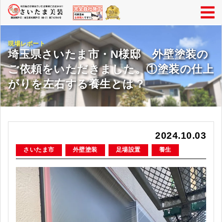
現場レポート
埼玉県さいたま市・N様邸 外壁塗装の
ご依頼をいただきました。①塗装の仕上
がりを左右する養生とは？
2024.10.03
さいたま市
外壁塗装
足場設置
養生