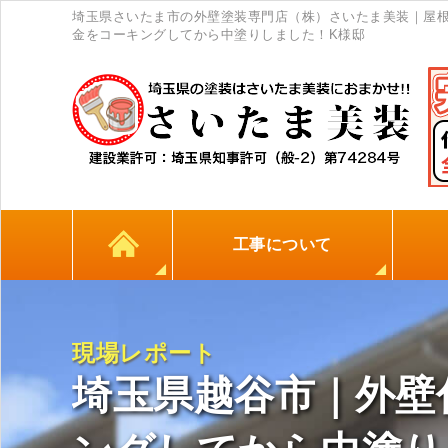
埼玉県さいたま市の外壁塗装専門店（株）さいたま美装｜屋
金をコーキングしてから中塗りしました！K様邸
工事について
カラーシミュレーション
高耐久シーリング材
初めての方へ
塗料について
外壁塗装
屋根塗装
防水工事
地元
現場レポート
埼玉県越谷市｜外壁