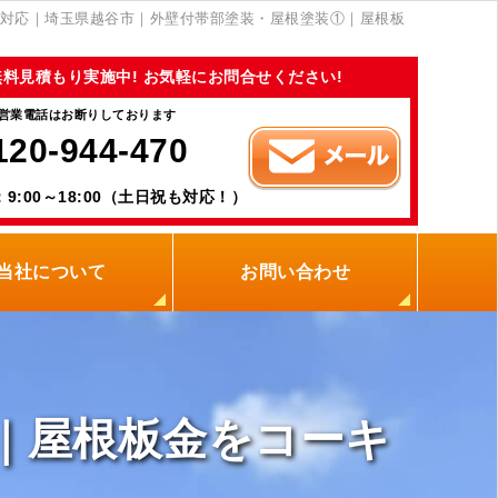
対応｜埼玉県越谷市｜外壁付帯部塗装・屋根塗装①｜屋根板
無料見積もり実施中! お気軽にお問合せください!
営業電話はお断りしております
120-944-470
9:00～18:00（土日祝も対応！）
当社について
お問い合わせ
当社の強み
職人紹介
新着情報
プライバシーポリシー
サイトメニュー
｜屋根板金をコーキ