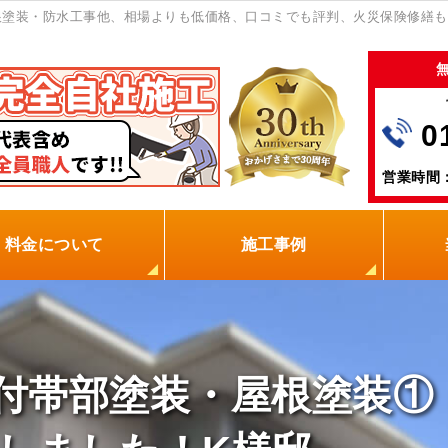
根塗装・防水工事他、相場よりも低価格、口コミでも評判、火災保険修繕も
0
営業時間：
料金について
施工事例
の塗装屋を選ぶ理由
火災保険
保証制度
0円点検
現場レポート
お客様の声
付帯部塗装・屋根塗装①