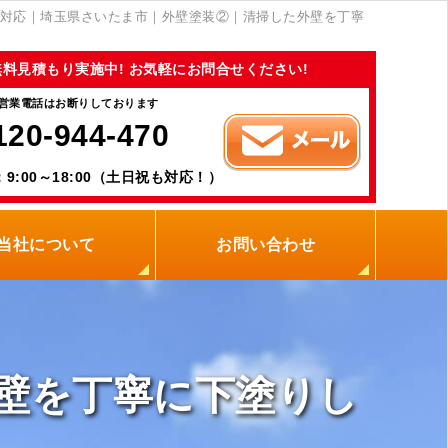
対応｜埼玉県さいたま市｜外壁塗装②｜清掃した外壁を丁寧
無料見積もり実施中! お気軽にお問合せください!
営業電話はお断りしております
120-944-470
9:00～18:00（土日祝も対応！）
当社について
お問い合わせ
当社の強み
職人紹介
新着情報
プライバシーポリシー
サイトメニュー
壁を丁寧に下塗りし