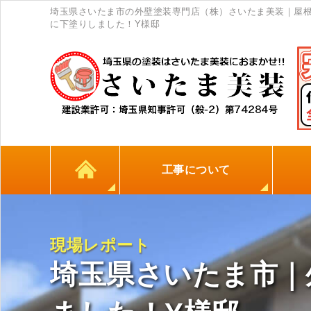
埼玉県さいたま市の外壁塗装専門店（株）さいたま美装｜屋
に下塗りしました！Y様邸
工事について
カラーシミュレーション
高耐久シーリング材
初めての方へ
塗料について
外壁塗装
屋根塗装
防水工事
地元
現場レポート
埼玉県さいたま市｜