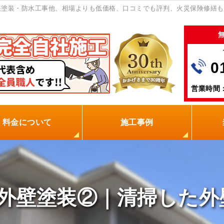
根塗装・防水工事他、相場よりも低価格、口コミでも評判、火災保険修繕も
0
営業時間：
料金について
施工事例
の塗装屋を選ぶ理由
火災保険
保証制度
0円点検
現場レポート
お客様の声
外壁塗装②｜清掃した外