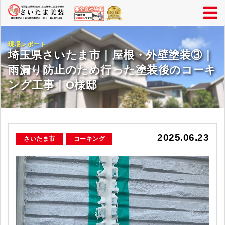
現場レポート
埼玉県さいたま市｜屋根・外壁塗装③｜
雨漏り防止のため行った塗装後のコーキ
ング工事｜O様邸
2025.06.23
さいたま市
コーキング