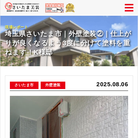
現場レポート
埼玉県さいたま市｜外壁塗装②｜仕上が
りが良くなるよう3度に分けて塗料を重
ねます！K様邸
2025.08.06
さいたま市
外壁塗装