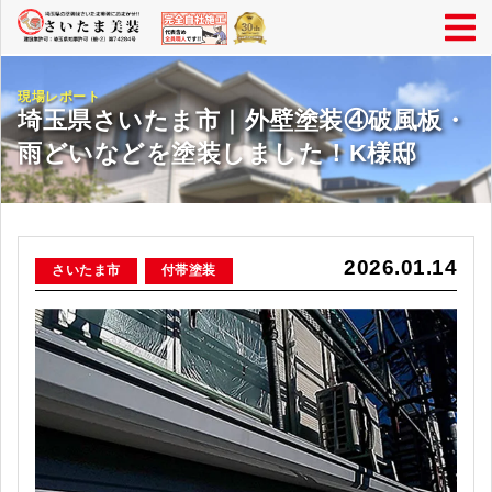
現場レポート
埼玉県さいたま市｜外壁塗装④破風板・
雨どいなどを塗装しました！K様邸
2026.01.14
さいたま市
付帯塗装