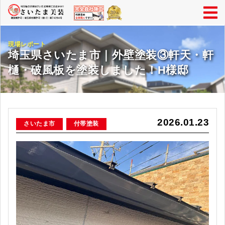
現場レポート
埼玉県さいたま市｜外壁塗装③軒天・軒
樋・破風板を塗装しました！H様邸
2026.01.23
さいたま市
付帯塗装