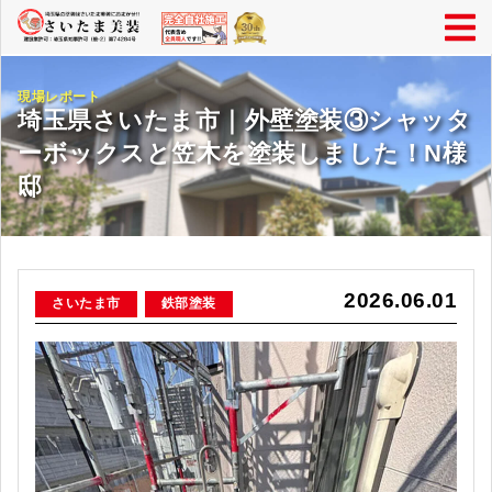
現場レポート
埼玉県さいたま市｜外壁塗装③シャッタ
ーボックスと笠木を塗装しました！N様
邸
2026.06.01
さいたま市
鉄部塗装