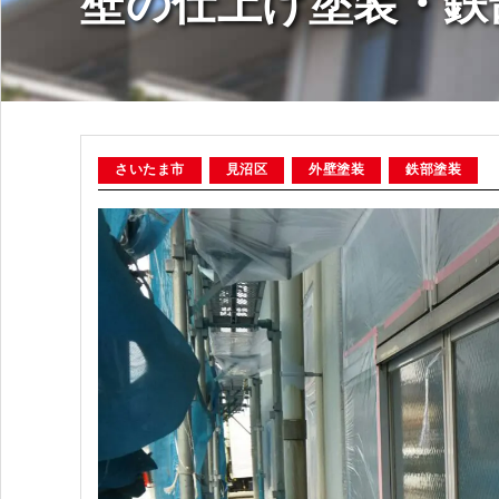
壁の仕上げ塗装・鉄
さいたま市
見沼区
外壁塗装
鉄部塗装