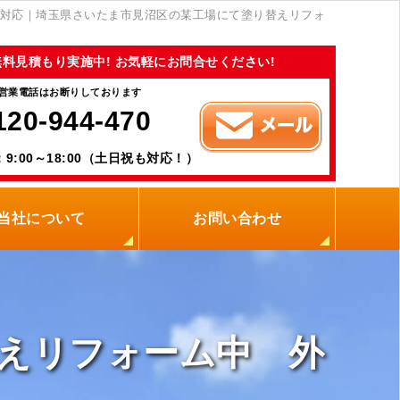
対応｜埼玉県さいたま市見沼区の某工場にて塗り替えリフォ
無料見積もり実施中! お気軽にお問合せください!
営業電話はお断りしております
120-944-470
9:00～18:00（土日祝も対応！）
当社について
お問い合わせ
当社の強み
職人紹介
新着情報
プライバシーポリシー
サイトメニュー
えリフォーム中 外