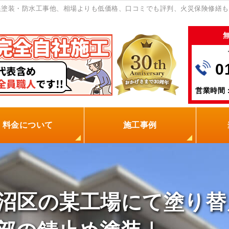
根塗装・防水工事他、相場よりも低価格、口コミでも評判、火災保険修繕も
0
営業時間：
料金について
施工事例
の塗装屋を選ぶ理由
火災保険
保証制度
0円点検
現場レポート
お客様の声
沼区の某工場にて塗り替