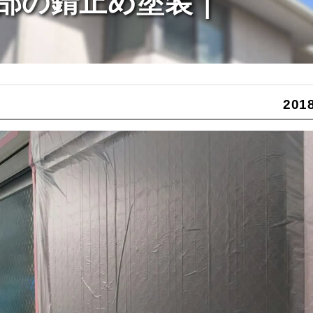
部の錆止め塗装｜
2018