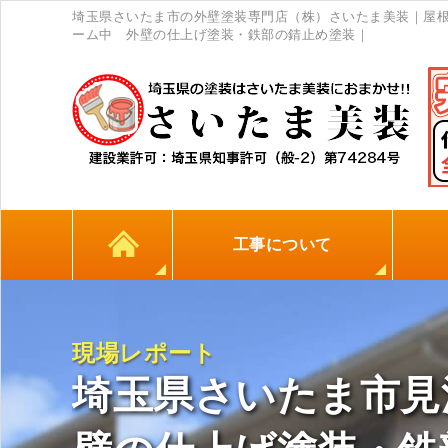
埼玉県さいたま市の外壁塗装専門店（株）さいたま美装｜屋
ーム中 外壁の仕上げ塗装・鉄部の錆止め塗装｜
工事について
カラーシミュレーション
高耐久シーリング材
初めての方へ
塗料について
外壁塗装
屋根塗装
防水工事
地元
現場レポート
埼玉県さいたま市見