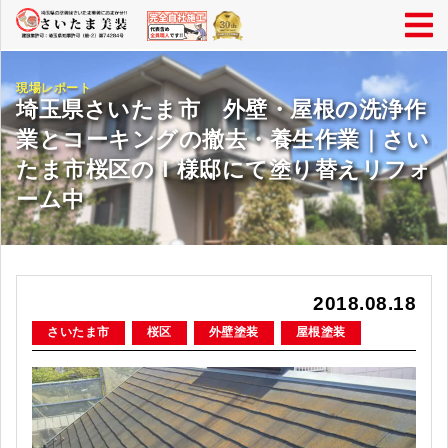
現場レポート
埼玉県さいたま市 外壁・屋根の洗浄作
業とコーキングの撤去・養生作業｜さい
たま市桜区のＩ様邸にて塗り替えリフォ
ーム中
2018.08.18
さいたま市
桜区
外壁塗装
屋根塗装